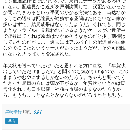
ても配達記録便ではないので、局内にデータがあるわけで
はない。配達員がご近所を戸別訪問して、誤配がなかった
か聞いてまわるという手間のかかる方法である。当然なが
らうちの辺りは配達員が勤務する昼間はだれもいない家が
多いはずで、結局成果はなかったようだ。それでも、同じ
ようなトラブルに見舞われているようなケースがご近所中
で複数出てくれば原因はつかめそうなものだと少し期待は
していたのだが……。過去にはアルバイトの配達員が面倒
なので捨てたというケースがあったようだが、その可能性
はないときっぱりと否定された。
年賀状を送っていただいたと思われる方に直接、「年賀状
出していただけました?」と聞くのも気が引けるので、この
ままうやむやにするしかないのだろう。ちゃんと調べてく
ださった局員の方には頭が下がるが、年賀状というのは民
営化されても日本郵便一社独占市場のままなのだろうか
ら、もうちょっとなんとかならないのだろうかとも思う。
黒崎浩行
時刻:
8:47
共有