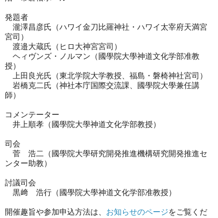
発題者
瀧澤昌彦氏（ハワイ金刀比羅神社・ハワイ太宰府天満宮
宮司）
渡邉大蔵氏（ヒロ大神宮宮司）
ヘィヴンズ・ノルマン（國學院大學神道文化学部准教
授）
上田良光氏（東北学院大学教授、福島・磐椅神社宮司）
岩橋克二氏（神社本庁国際交流課、國學院大學兼任講
師）
コメンテーター
井上順孝（國學院大學神道文化学部教授）
司会
菅 浩二（國學院大學研究開発推進機構研究開発推進セ
ンター助教）
討議司会
黒﨑 浩行（國學院大學神道文化学部准教授）
開催趣旨や参加申込方法は、
お知らせのページ
をご覧くだ