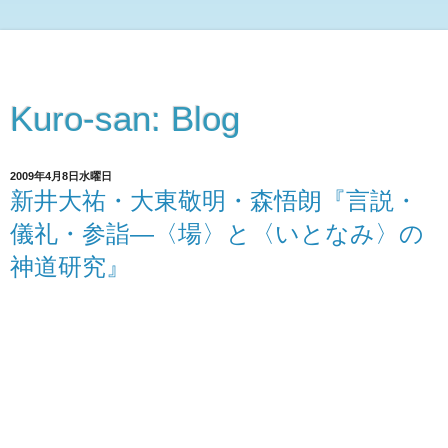
Kuro-san: Blog
2009年4月8日水曜日
新井大祐・大東敬明・森悟朗『言説・
儀礼・参詣―〈場〉と〈いとなみ〉の
神道研究』