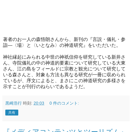
著者のお一人の森悟朗さんから、新刊の『言説・儀礼・参
詣―〈場〉と〈いとなみ〉の神道研究』をいただいた。
神社縁起にみられる中世の神祇信仰を研究している新井さ
ん、寺院儀礼の中の神道的要素について研究している大東
さん、江の島をフィールドに宗教と観光について研究して
いる森さんと、対象も方法も異なる研究が一冊に収められ
ているが、序文によると、まさにこの神道研究の多様さを
示すことが刊行のねらいであるようだ。
黒崎浩行
時刻:
20:03
0 件のコメント:
共有
『メディアコンテンツとツーリズム』