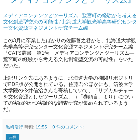
メディアコンテンツとツーリズム : 鷲宮町の経験から考える
文化創造型交流の可能性 / 北海道大学観光学高等研究センタ
ー文化資源マネジメント研究チーム編
この3月に卒業したばかりの佐藤善之君から、北海道大学観
光学高等研究センター文化資源マネジメント研究チーム編
『CATS叢書 第1号 メディアコンテンツとツーリズム―
鷲宮町の経験から考える文化創造型交流の可能性』をいた
だいた。
上記リンク先にあるように、北海道大学の機関リポジトリ
でPDF版が公開されている。佐藤君のほかにも、筑波大学
大学院の今井信治さんも寄稿していて、「サブカルチャー
を文化資源としたツーリズム」（「巻頭言」より）につい
ての実践的かつ実証的な調査研究が集められているよう
だ。
黒崎浩行
時刻:
19:55
0 件のコメント:
共有