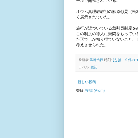
ールで開催されている。
オウム真理教教祖の麻原彰晃（松
く展示されていた。
施行が近づいている裁判員制度を
この制度の導入に疑問をもってい
た形でしか知り得ていないこと、
考えさせられた。
投稿者
黒崎浩行
時刻:
16:46
0 件の
ラベル:
雑記
新しい投稿
登録:
投稿 (Atom)