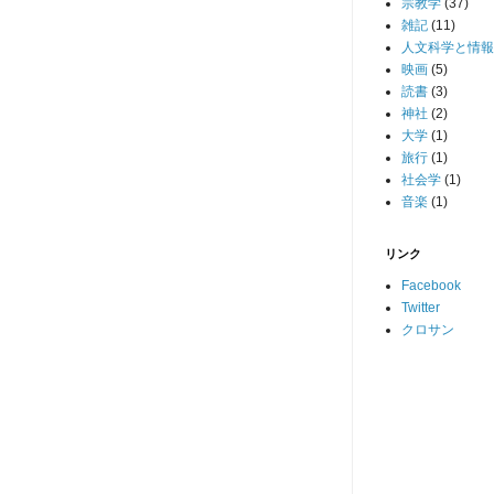
宗教学
(37)
雑記
(11)
人文科学と情報
映画
(5)
読書
(3)
神社
(2)
大学
(1)
旅行
(1)
社会学
(1)
音楽
(1)
リンク
Facebook
Twitter
クロサン