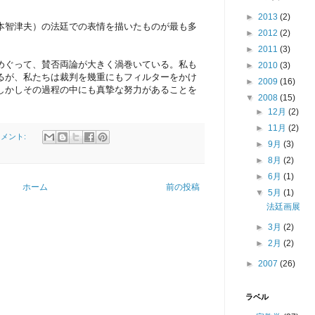
►
2013
(2)
本智津夫）の法廷での表情を描いたものが最も多
►
2012
(2)
►
2011
(3)
めぐって、賛否両論が大きく渦巻いている。私も
►
2010
(3)
るが、私たちは裁判を幾重にもフィルターをかけ
►
2009
(16)
しかしその過程の中にも真摯な努力があることを
▼
2008
(15)
►
12月
(2)
►
11月
(2)
コメント:
►
9月
(3)
►
8月
(2)
►
6月
(1)
ホーム
前の投稿
▼
5月
(1)
法廷画展
►
3月
(2)
►
2月
(2)
►
2007
(26)
ラベル