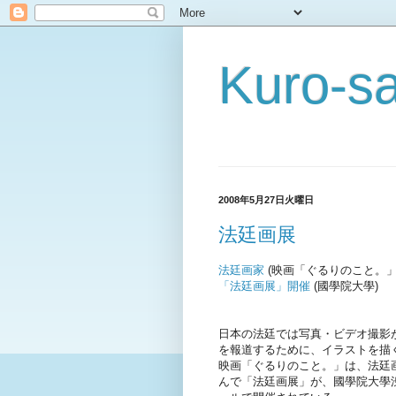
Kuro-sa
2008年5月27日火曜日
法廷画展
法廷画家
(映画「ぐるりのこと。」
「法廷画展」開催
(國學院大學)
日本の法廷では写真・ビデオ撮影
を報道するために、イラストを描
映画「ぐるりのこと。」は、法廷
んで「法廷画展」が、國學院大學