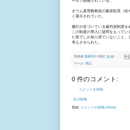
ールで開催されている。
オウム真理教教祖の麻原彰晃（松
く展示されていた。
施行が近づいている裁判員制度を
この制度の導入に疑問をもってい
た形でしか知り得ていないこと、
考えさせられた。
投稿者
黒崎浩行
時刻:
16:46
ラベル:
雑記
0 件のコメント:
コメントを投稿
次の投稿
登録:
コメントの投稿 (Atom)