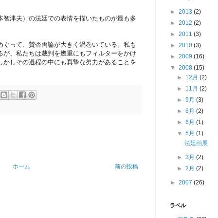
►
2013
(2)
本智津夫）の法廷での表情を描いたものが最も多
►
2012
(2)
►
2011
(3)
めぐって、賛否両論が大きく渦巻いている。私も
►
2010
(3)
るが、私たちは裁判を幾重にもフィルターをかけ
►
2009
(16)
しかしその過程の中にも真摯な努力があることを
▼
2008
(15)
►
12月
(2)
►
11月
(2)
►
9月
(3)
►
8月
(2)
►
6月
(1)
▼
5月
(1)
法廷画展
►
3月
(2)
ホーム
前の投稿
►
2月
(2)
►
2007
(26)
ラベル