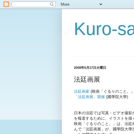
Kuro-sa
2008年5月27日火曜日
法廷画展
法廷画家
(映画「ぐるりのこと。」
「法廷画展」開催
(國學院大學)
日本の法廷では写真・ビデオ撮影
を報道するために、イラストを描
映画「ぐるりのこと。」は、法廷
んで「法廷画展」が、國學院大學