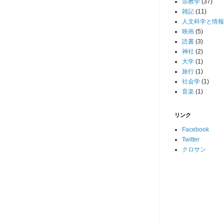
宗教学
(37)
雑記
(11)
人文科学と情報
映画
(5)
読書
(3)
神社
(2)
大学
(1)
旅行
(1)
社会学
(1)
音楽
(1)
リンク
Facebook
Twitter
クロサン