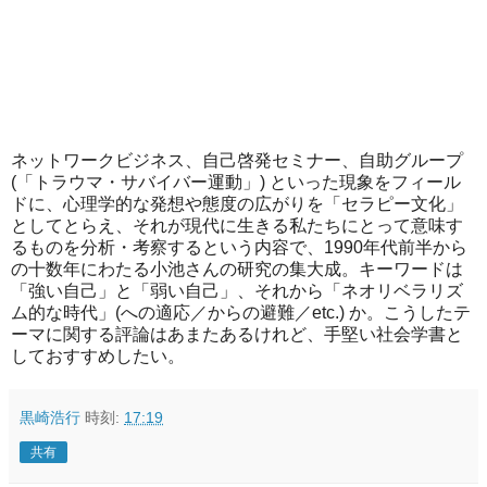
ネットワークビジネス、自己啓発セミナー、自助グループ
(「トラウマ・サバイバー運動」) といった現象をフィール
ドに、心理学的な発想や態度の広がりを「セラピー文化」
としてとらえ、それが現代に生きる私たちにとって意味す
るものを分析・考察するという内容で、1990年代前半から
の十数年にわたる小池さんの研究の集大成。キーワードは
「強い自己」と「弱い自己」、それから「ネオリベラリズ
ム的な時代」(への適応／からの避難／etc.) か。こうしたテ
ーマに関する評論はあまたあるけれど、手堅い社会学書と
しておすすめしたい。
黒崎浩行
時刻:
17:19
共有