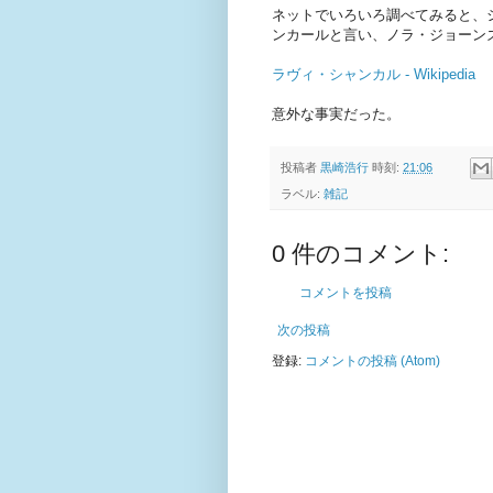
ネットでいろいろ調べてみると、
ンカールと言い、ノラ・ジョーン
ラヴィ・シャンカル - Wikipedia
意外な事実だった。
投稿者
黒崎浩行
時刻:
21:06
ラベル:
雑記
0 件のコメント:
コメントを投稿
次の投稿
登録:
コメントの投稿 (Atom)