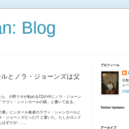
n: Blog
プロフィール
ールとノラ・ジョーンズは父
宗教
ムペ
詳細
いたら、小野リサが勧めるCDの中にノラ・ジョーン
「ラヴィ・シャンカールの娘」と書いてある。
Twitter Updates
六番』にシタール奏者のラヴィ・シャンカールと
・ジョーンズだった!? と驚いた。たしかロンド
たはずだが……。
アーカイブ