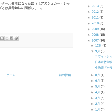
シタール奏者になったほうはアヌシュカー・シャ
►
2013
(2)
ズとは異母姉妹の関係らしい。
►
2012
(2)
►
2011
(3)
►
2010
(3)
►
2009
(16)
►
2008
(15)
▼
2007
(26)
►
12月
(1)
▼
9月
(3)
ラヴィ・シ
日本宗教学
小池靖『セ
►
8月
(1)
ホーム
前の投稿
►
6月
(3)
►
5月
(4)
►
4月
(1)
►
3月
(5)
►
2月
(4)
►
1月
(4)