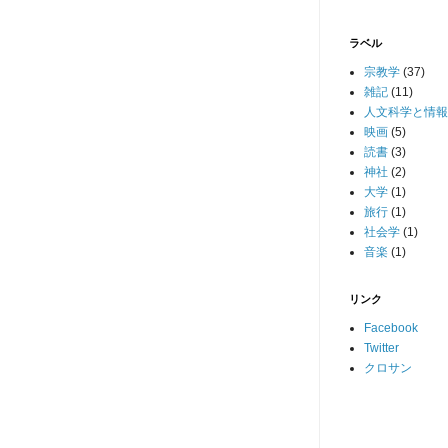
ラベル
宗教学
(37)
雑記
(11)
人文科学と情報
映画
(5)
読書
(3)
神社
(2)
大学
(1)
旅行
(1)
社会学
(1)
音楽
(1)
リンク
Facebook
Twitter
クロサン