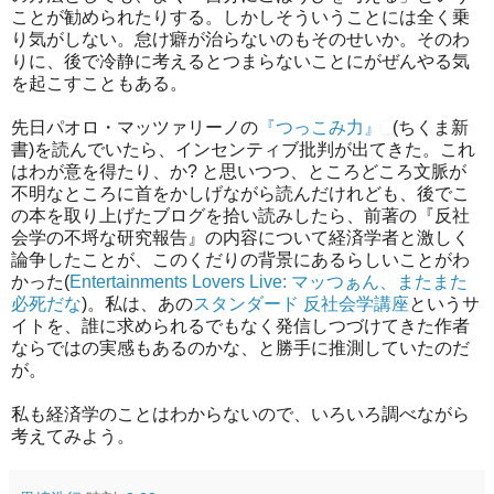
ことが勧められたりする。しかしそういうことには全く乗
り気がしない。怠け癖が治らないのもそのせいか。そのわ
りに、後で冷静に考えるとつまらないことにがぜんやる気
を起こすこともある。
先日パオロ・マッツァリーノの
『つっこみ力』
(ちくま新
書)を読んでいたら、インセンティブ批判が出てきた。これ
はわが意を得たり、か? と思いつつ、ところどころ文脈が
不明なところに首をかしげながら読んだけれども、後でこ
の本を取り上げたブログを拾い読みしたら、前著の『反社
会学の不埒な研究報告』の内容について経済学者と激しく
論争したことが、このくだりの背景にあるらしいことがわ
かった(
Entertainments Lovers Live: マッつぁん、またまた
必死だな
)。私は、あの
スタンダード 反社会学講座
というサ
イトを、誰に求められるでもなく発信しつづけてきた作者
ならではの実感もあるのかな、と勝手に推測していたのだ
が。
私も経済学のことはわからないので、いろいろ調べながら
考えてみよう。